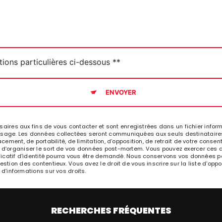
tions particulières ci-dessous **
ENVOYER
es aux fins de vous contacter et sont enregistrées dans un fichier informat
ssage. Les données collectées seront communiquées aux seuls destinataires 
acement, de portabilité, de limitation, d’opposition, de retrait de votre cons
 d’organiser le sort de vos données post-mortem. Vous pouvez exercer ces dr
stificatif d'identité pourra vous être demandé. Nous conservons vos données 
gestion des contentieux. Vous avez le droit de vous inscrire sur la liste d'o
s d’informations sur vos droits.
RECHERCHES FRÉQUENTES