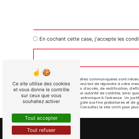
En cochant cette case, j'accepte les condi
** Les données personnelles communiquées sont nécessair
Ce site utilise des cookies
sous-traitants dans le seul but de répondre à votre me
. Vous disposez de droits d’accès, de rectification, d’eff
et vous donne le contrôle
réclamation auprès d’une autorité de contrôle, ainsi que
sur ceux que vous
Touget ou par courrier électronique à l'adresse . Un ju
souhaitez activer
durée de prescription légale aux fins probatoires et de 
adresse:
Bloctel.gouv.fr
. Consultez le site cnil.fr pour plu
Tout accepter
Tout refuser