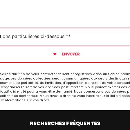
tions particulières ci-dessous **
ENVOYER
es aux fins de vous contacter et sont enregistrées dans un fichier informat
ssage. Les données collectées seront communiquées aux seuls destinataires 
acement, de portabilité, de limitation, d’opposition, de retrait de votre cons
 d’organiser le sort de vos données post-mortem. Vous pouvez exercer ces dr
stificatif d'identité pourra vous être demandé. Nous conservons vos données 
gestion des contentieux. Vous avez le droit de vous inscrire sur la liste d'o
s d’informations sur vos droits.
RECHERCHES FRÉQUENTES