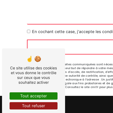
En cochant cette case, j'accepte les condi
** Les données personnelles communiquées sont nécessair
Ce site utilise des cookies
sous-traitants dans le seul but de répondre à votre me
. Vous disposez de droits d’accès, de rectification, d’eff
et vous donne le contrôle
réclamation auprès d’une autorité de contrôle, ainsi que
sur ceux que vous
Touget ou par courrier électronique à l'adresse . Un ju
souhaitez activer
durée de prescription légale aux fins probatoires et de 
adresse:
Bloctel.gouv.fr
. Consultez le site cnil.fr pour plu
Tout accepter
Tout refuser