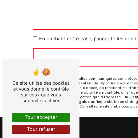
En cochant cette case, j'accepte les condi
** Les données personnelles communiquées sont nécessair
Ce site utilise des cookies
sous-traitants dans le seul but de répondre à votre me
. Vous disposez de droits d’accès, de rectification, d’eff
et vous donne le contrôle
réclamation auprès d’une autorité de contrôle, ainsi que
sur ceux que vous
Touget ou par courrier électronique à l'adresse . Un ju
souhaitez activer
durée de prescription légale aux fins probatoires et de 
adresse:
Bloctel.gouv.fr
. Consultez le site cnil.fr pour plu
Tout accepter
Tout refuser