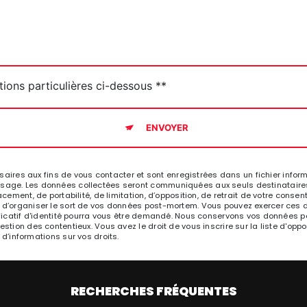
tions particulières ci-dessous **
ENVOYER
es aux fins de vous contacter et sont enregistrées dans un fichier informat
ssage. Les données collectées seront communiquées aux seuls destinataires 
acement, de portabilité, de limitation, d’opposition, de retrait de votre cons
 d’organiser le sort de vos données post-mortem. Vous pouvez exercer ces dr
stificatif d'identité pourra vous être demandé. Nous conservons vos données 
gestion des contentieux. Vous avez le droit de vous inscrire sur la liste d'o
s d’informations sur vos droits.
RECHERCHES FRÉQUENTES